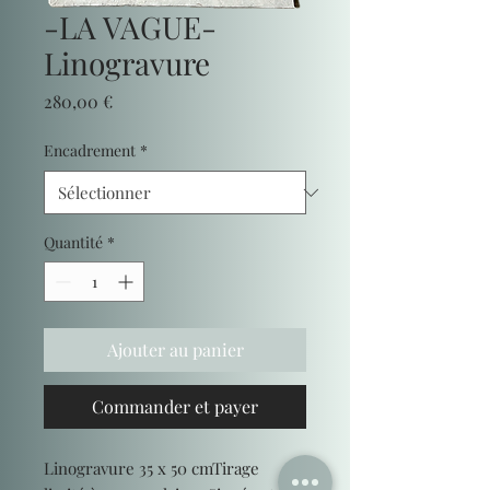
-LA VAGUE-
Linogravure
Prix
280,00 €
Encadrement
*
Quantité
*
Ajouter au panier
Commander et payer
Linogravure 35 x 50 cmTirage